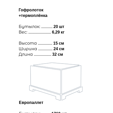
Гофролоток
+термоплёнка
Бутылок: ...............
20 шт
Вес: ..............................
6,29 кг
Высота ...................
15 см
Ширина ...................
24 см
Длина .......................
32 см
Европаллет