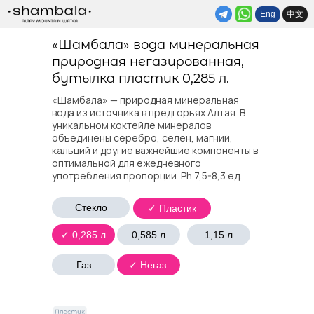
中文
Eng
«Шамбала» вода минеральная
природная негазированная,
бутылка пластик 0,285 л.
«Шамбала» — природная минеральная
вода из источника в предгорьях Алтая. В
уникальном коктейле минералов
объединены серебро, селен, магний,
кальций и другие важнейшие компоненты в
оптимальной для ежедневного
употребления пропорции. Ph 7,5-8,3 ед.
Стекло
✓ Пластик
✓ 0,285 л
0,585 л
1,15 л
Газ
✓ Негаз.