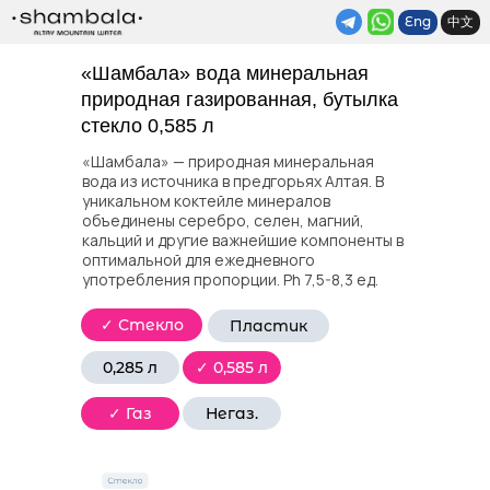
Eng
中文
«Шамбала» вода минеральная
природная газированная, бутылка
стекло 0,585 л
«Шамбала» — природная минеральная
вода из источника в предгорьях Алтая. В
уникальном коктейле минералов
объединены серебро, селен, магний,
кальций и другие важнейшие компоненты в
оптимальной для ежедневного
употребления пропорции. Ph 7,5-8,3 ед.
✓ Стекло
Пластик
0,285 л
✓ 0,585 л
✓ Газ
Негаз.