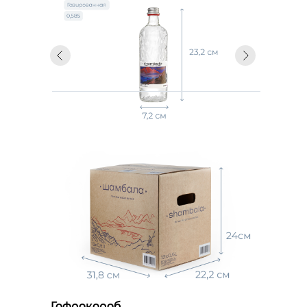
Гофрокороб